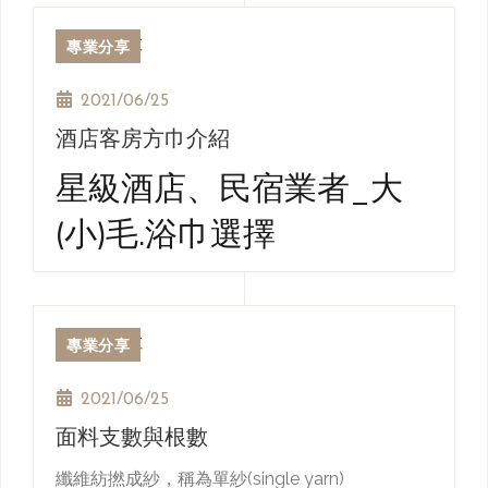
專業分享
2021/06/25
酒店客房方巾介紹
星級酒店、民宿業者_大
(小)毛.浴巾選擇
1、小方巾
專業分享
客房浴室當中最小尺寸,最小重量的,擦手用,同餐廳
2021/06/25
當中的手巾一樣。
2、中毛巾
面料支數與根數
例 30*30/40 克,35*35/50 克
纖維紡撚成紗，稱為單紗(single yarn)
a) 三星級飯店規格:不小於 300mmx300mm,重量