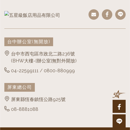
而且能保護肌膚健康的機能性纖維，CVC布料細
英制支數兩種。紗支越高，紗線越細，對原料的
c) 四、五星級規格:不小於 140mmx800mm,重量
2.紗織數：就是單位長度內紗線的根數，密度越
網眼織法，能將肌膚表層讓汗水迅速被吸收發散
要求越高，紡紗工藝越先進，所以紗支越高越
不低於 600g。
高，紗線越多，面料越嚴密，所以根數越高越
至大面積使織物快乾，並排出身體的熱氣，讓肌
好。一般所說的120、100、80支等都是公制支
好。通常市場上是200根以下的斜紋面料，300根
膚保持乾爽，布料質感輕、細緻、也較不易皺。
數，一般講支數越大則紗線越細。通常市場上是
以上都屬於高檔面料。
30-40支的低檔紗線，60支以上都屬於高檔紗
台中辦公室
(無開放)
經緯紗條數，其定義是：在1英吋正方的面積之
線。
內，經紗和緯紗的條數：
台中市西屯區市政北二路236號
(BHW大樓-[辦公室]無對外開放)
例如：40*40/133/72，即是在1英吋正方的面積
04-22599111 / 0800-880999
內，使用40支紗經紗133條。緯紗72條，總數
205條，條數越多織的越密實。
屏東總公司
織數越高，條數越多，表示愈精密、觸感越柔
細，當然使用起來就越舒服，品質越好，通常超
屏東縣恆春鎮恆公路925號
過60紗支數(約200-300條)是屬於高級品，超過
08-8881088
300支紗就是極精品。
紗支數：表達紗之粗度的方法，簡而言之就是紗