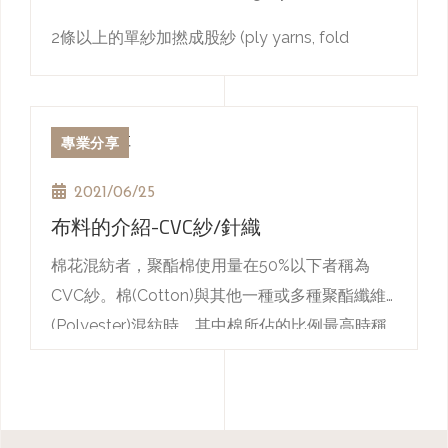
不低於 45g
擦臉用的毛巾 ( 家用叫毛巾 ),尺寸,重量載內排第
2條以上的單紗加撚成股紗 (ply yarns, fold
b) 四、五星級飯店規格:不小於 320mmx320mm,
二。
yarns)
3、足布/地巾
重量不低於 55g。
例 35*75/120 克,40*80/150 克等。
2條以上的股紗再撚合成繩紗 (cord, rope, cable)
a) 一、二星級規格:不小於 550mmx300mm,重量
專業分享
不低於 110g。
加撚的方法有S或Z twist
鋪在客房洗手間門口或浴缸,浴房邊沿,起防滑作用,
b) 三星級規格:不小於 600mmx300mm,重量不
這足布的尺寸和重
2021/06/25
4、浴巾:客房毛巾中尺寸最大的,
有時候繩紗可再依粗細分成 (越往右越粗)：cord
低於 120g。
布料的介紹-CVC紗/針織
量要大而厚。
沐浴後擦身活裹身用。
繩 < rope索 < cabel纜
c) 四、五星級規格:不小於 700mmx350mm,重量
例 40*70/380 克
棉花混紡者，聚酯棉使用量在50%以下者稱為
不低於 140g。
就是2條以上的cord撚合而成rope，2條以上的
a) 一、二星級規格:不小於 650mmx350mm,重量
CVC紗。棉(Cotton)與其他一種或多種聚酯纖維
rope撚合而成cable
不低於 280g。
例 70*140/500 克,80*140/600 克
(Polyester)混紡時，其中棉所佔的比例最高時稱
一般在台灣的比例是：棉60%+聚酯纖維40%。
b) 三星級規格:不小於 700mmx400mm,重量不
a) 一、二星級規格:不小於 1200mmx600mm,重
之。
低於 320g。
量不低於 400g。
30支單股高爾布：
c) 四、五星級規格:不小於 750mmx450mm,重量
1.支數：所謂支數就是表示纖維或紗線粗細程度的
b) 三星級規格:不小於 1300mmx700mm,重量不
不低於 350g。
65% COTTON棉，原紗纖維，具有長期吸濕排汗
單位，因計算單位制不同，通常分為公制支數和
低於 500g。