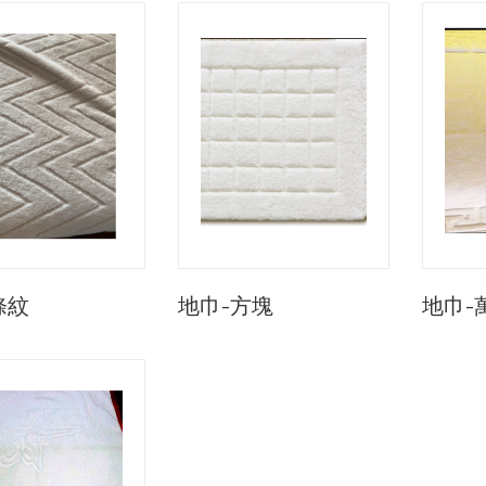
條紋
地巾-方塊
地巾-