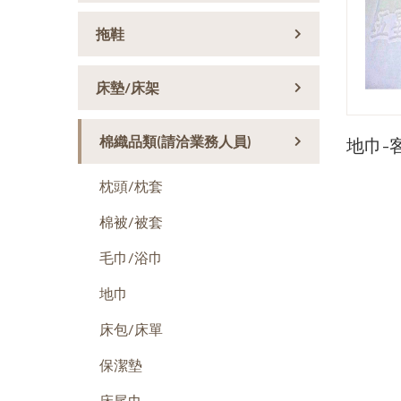
拖鞋
床墊/床架
棉織品類(請洽業務人員)
地巾-
枕頭/枕套
棉被/被套
毛巾/浴巾
地巾
床包/床單
保潔墊