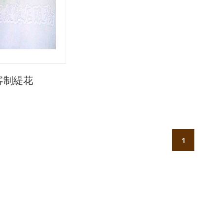
客制緹花
1