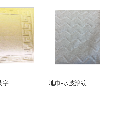
萬字
地巾-水波浪紋