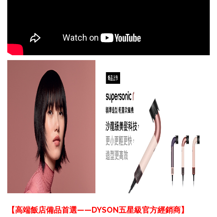
【高端飯店備品首選——DYSON五星級官方經銷商】