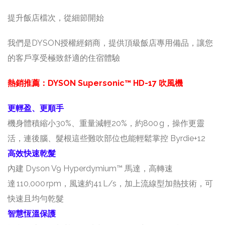
提升飯店檔次，從細節開始
我們是DYSON授權經銷商，提供頂級飯店專用備品，讓您
的客戶享受極致舒適的住宿體驗
熱銷推薦：DYSON Supersonic™ HD-17 吹風機
更輕盈、更順手
機身體積縮小30%、重量減輕20%，約800 g，操作更靈
活，連後腦、髮根這些難吹部位也能輕鬆掌控 Byrdie+12
高效快速乾髮
內建 Dyson V9 Hyperdymium™ 馬達，高轉速
達 110,000 rpm，風速約41 L/s，加上流線型加熱技術，可
快速且均勻乾髮
智慧恆溫保護