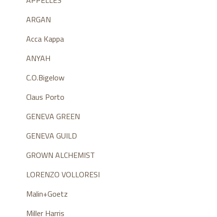
APPELLES
ARGAN
Acca Kappa
ANYAH
C.O.Bigelow
Claus Porto
GENEVA GREEN
GENEVA GUILD
GROWN ALCHEMIST
LORENZO VOLLORESI
Malin+Goetz
Miller Harris