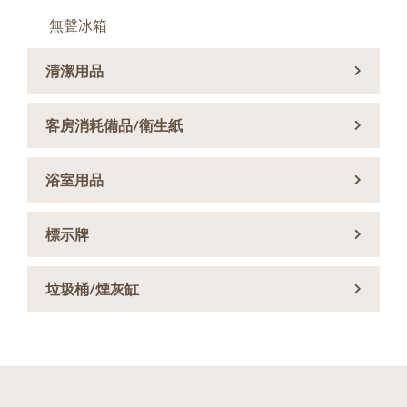
無聲冰箱
清潔用品
客房消耗備品/衛生紙
浴室用品
標示牌
垃圾桶/煙灰缸