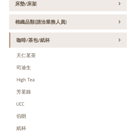
床墊/床架
棉織品類(請洽業務人員)
咖啡/茶包/紙杯
天仁茗茶
司迪生
High Tea
芳茗錄
UCC
伯朗
紙杯