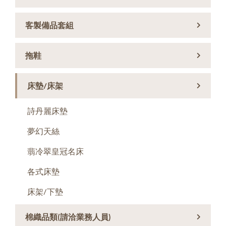
客製備品套組
拖鞋
床墊/床架
詩丹麗床墊
夢幻天絲
翡冷翠皇冠名床
各式床墊
床架/下墊
棉織品類(請洽業務人員)