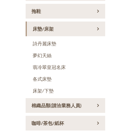
拖鞋
床墊/床架
詩丹麗床墊
夢幻天絲
翡冷翠皇冠名床
各式床墊
床架/下墊
棉織品類(請洽業務人員)
咖啡/茶包/紙杯