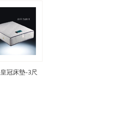
皇冠床墊-3尺