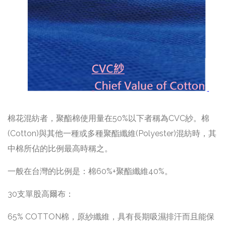
棉花混紡者，聚酯棉使用量在50%以下者稱為CVC紗。棉
(Cotton)與其他一種或多種聚酯纖維(Polyester)混紡時，其
中棉所佔的比例最高時稱之。
一般在台灣的比例是：棉60%+聚酯纖維40%。
30支單股高爾布：
65% COTTON棉，原紗纖維，具有長期吸濕排汗而且能保