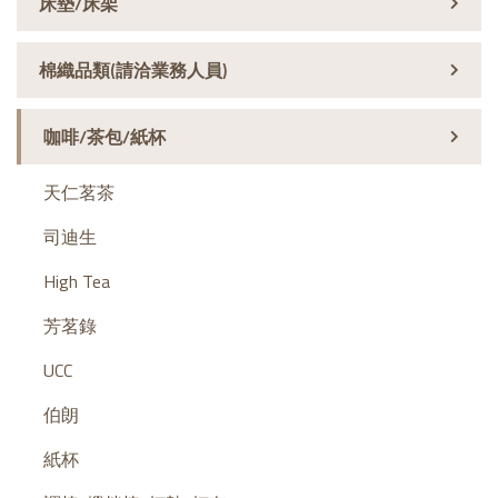
床墊/床架
棉織品類(請洽業務人員)
咖啡/茶包/紙杯
天仁茗茶
司迪生
High Tea
芳茗錄
UCC
伯朗
紙杯