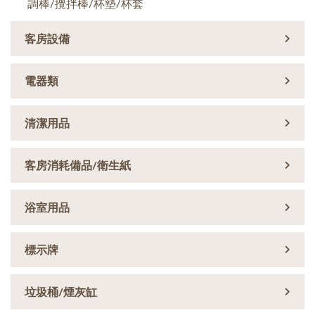
調棒/攪拌棒/杯墊/杯套
客房設備
電器類
清潔用品
客房消耗備品/衛生紙
浴室用品
標示牌
垃圾桶/煙灰缸