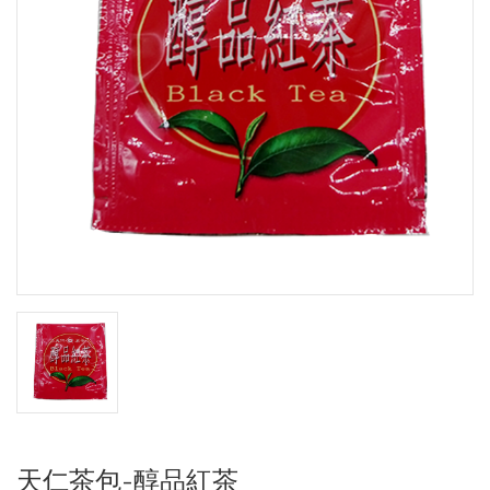
天仁茶包-醇品紅茶