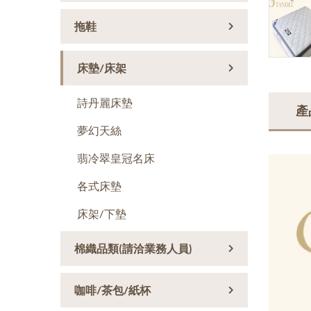
拖鞋
床墊/床架
詩丹麗床墊
產
夢幻天絲
翡冷翠皇冠名床
各式床墊
床架/下墊
棉織品類(請洽業務人員)
咖啡/茶包/紙杯