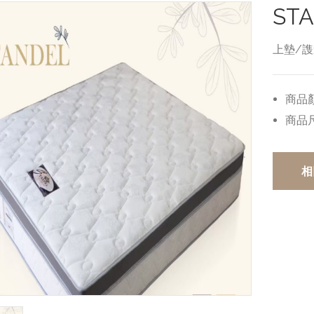
ST
上墊/謢
商品
商品
相