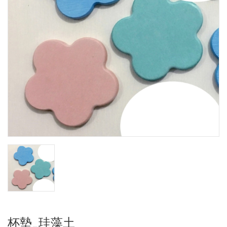
杯墊_珪藻土