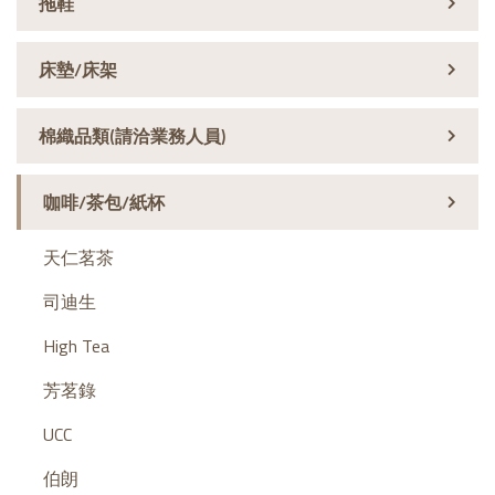
拖鞋
床墊/床架
棉織品類(請洽業務人員)
咖啡/茶包/紙杯
天仁茗茶
司迪生
High Tea
芳茗錄
UCC
伯朗