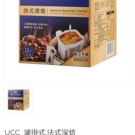
UCC_濾掛式.法式深焙