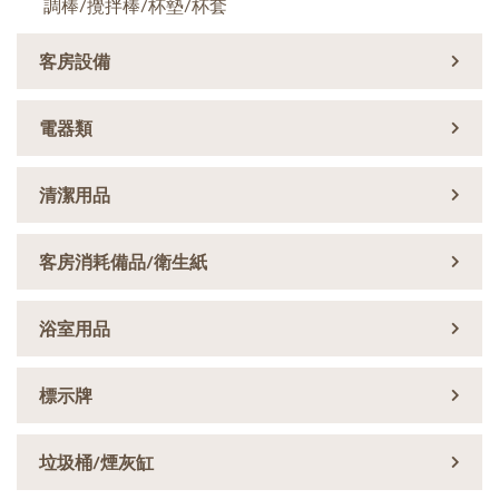
調棒/攪拌棒/杯墊/杯套
客房設備
電器類
清潔用品
客房消耗備品/衛生紙
浴室用品
標示牌
垃圾桶/煙灰缸