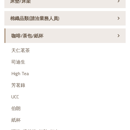
床墊/床架
棉織品類(請洽業務人員)
咖啡/茶包/紙杯
天仁茗茶
司迪生
High Tea
芳茗錄
UCC
伯朗
紙杯