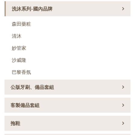
洗沐系列-國內品牌
森田藥粧
清沐
妙管家
沙威隆
巴黎香氛
公版牙刷、備品套組
客製備品套組
拖鞋