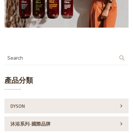
產品分類
DYSON
沐浴系列-國際品牌