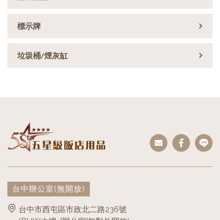
標示牌
垃圾桶/煙灰缸
台中辦公室
(無開放)
台中市西屯區市政北二路236號