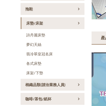
拖鞋
床墊/床架
詩丹麗床墊
產
夢幻天絲
翡冷翠皇冠名床
各式床墊
床架/下墊
棉織品類(請洽業務人員)
咖啡/茶包/紙杯