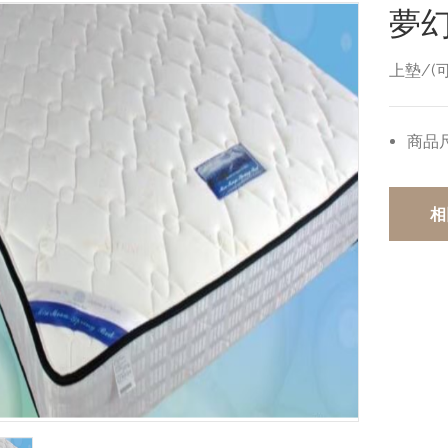
夢幻
上墊/(
商品
相