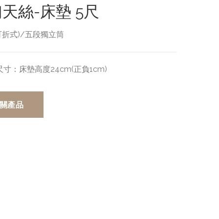
天絲-床墊 5尺
可折式)/五段獨立筒
尺寸：
床墊高度24cm(正負1cm)
關產品