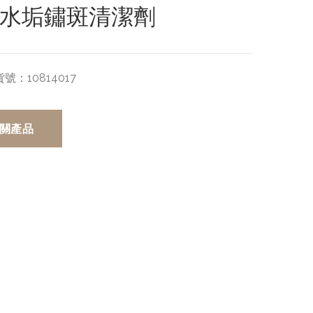
-水垢鏽斑清潔劑
貨號：
10814017
關產品