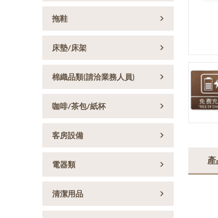
拖鞋
床墊/床架
棉織品類(請洽業務人員)
咖啡/茶包/紙杯
客房設備
產
電器類
清潔用品