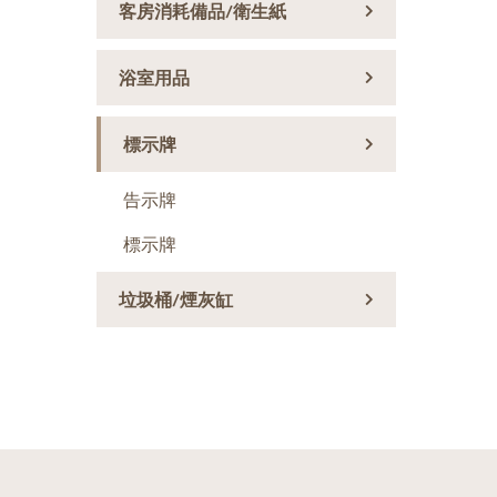
客房消耗備品/衛生紙
浴室用品
標示牌
告示牌
標示牌
垃圾桶/煙灰缸