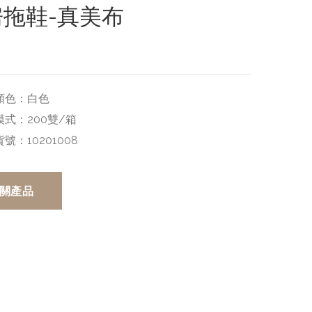
房拖鞋-真美布
顏色：
白色
模式：
200雙/箱
貨號：
10201008
關產品