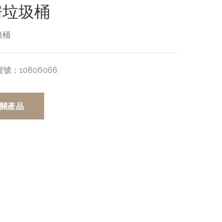
房垃圾桶
圾桶
貨號：
10806066
關產品