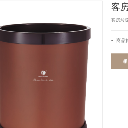
客
客房垃
商品
相