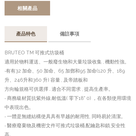
相關產品
產品特色
備註事項
BRUTEO TM 可推式坊圾桶
適用於物料運送、一般廢生物和大量垃圾收集 , 機動性強。
‧有有32 加命、50 加命、65 加鄧和95 加命(120 升、189
升、246升和360 升) 容量 , 及帝踏板和
方向輪規格可供選擇 . 適合不同需求 , 提高生產率。
‧ 商務級材質抗紫外線,耐低溫( 零下18” 0) ，在各類使用環境
中表現出色。
‧ 一體是無縫結構使具具有早越的耐用性, 同時易於清潔。
‧ 醫療廢棄物及機密文件可推式垃圾桶,配鑰匙和鎖,安全性
高。