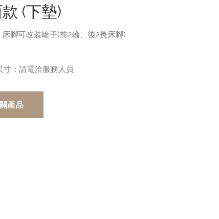
款 (下墊)
床腳可改裝輪子(前2輪、後2長床腳)
尺寸：
請電洽服務人員
關產品