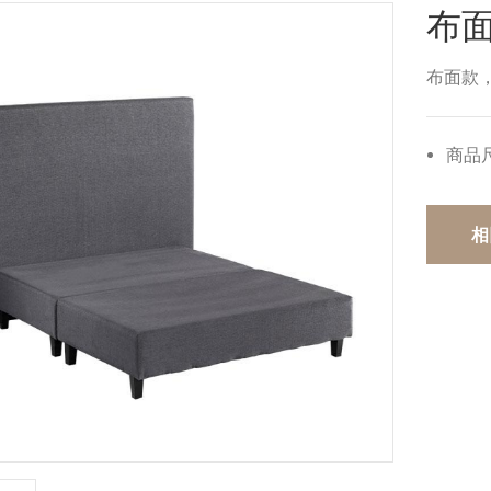
布面
布面款，
商品
相