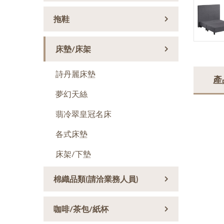
拖鞋
床墊/床架
詩丹麗床墊
產
夢幻天絲
翡冷翠皇冠名床
各式床墊
床架/下墊
棉織品類(請洽業務人員)
咖啡/茶包/紙杯