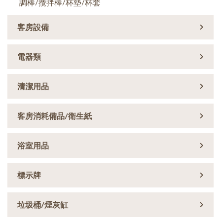
調棒/攪拌棒/杯墊/杯套
客房設備
電器類
清潔用品
客房消耗備品/衛生紙
浴室用品
標示牌
垃圾桶/煙灰缸