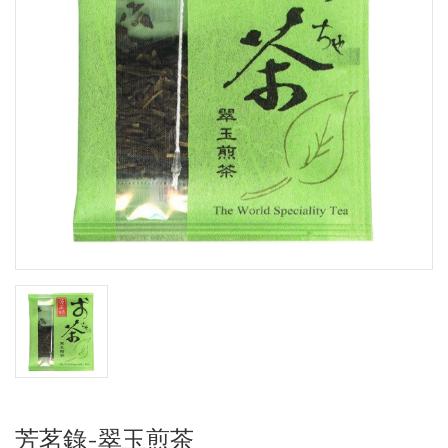
芳茗錄-翠玉煎茶