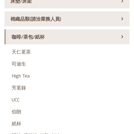
床墊/床架
棉織品類(請洽業務人員)
咖啡/茶包/紙杯
天仁茗茶
司迪生
High Tea
芳茗錄
UCC
伯朗
紙杯